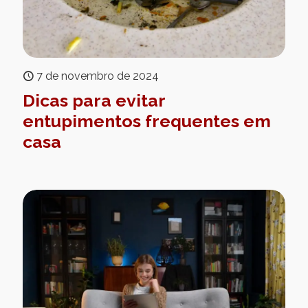
7 de novembro de 2024
Dicas para evitar
entupimentos frequentes em
casa