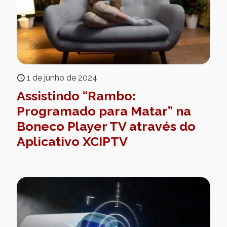
1 de junho de 2024
Assistindo “Rambo:
Programado para Matar” na
Boneco Player TV através do
Aplicativo XCIPTV