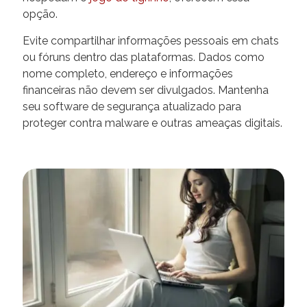
opção.
Evite compartilhar informações pessoais em chats
ou fóruns dentro das plataformas. Dados como
nome completo, endereço e informações
financeiras não devem ser divulgados. Mantenha
seu software de segurança atualizado para
proteger contra malware e outras ameaças digitais.