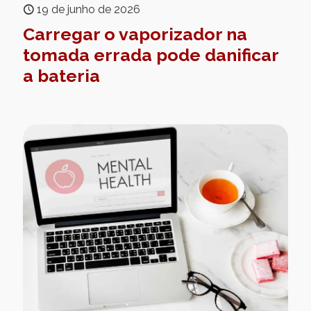
19 de junho de 2026
Carregar o vaporizador na
tomada errada pode danificar
a bateria