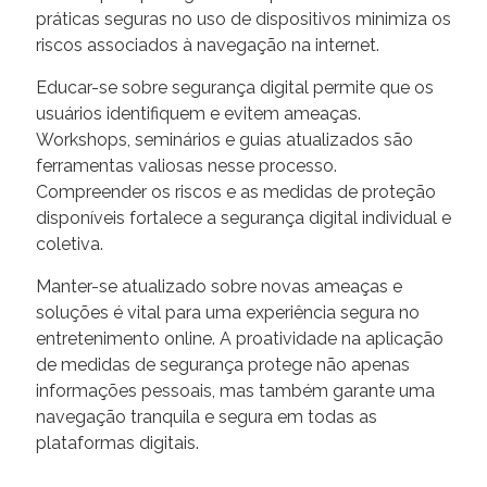
práticas seguras no uso de dispositivos minimiza os
riscos associados à navegação na internet.
Educar-se sobre segurança digital permite que os
usuários identifiquem e evitem ameaças.
Workshops, seminários e guias atualizados são
ferramentas valiosas nesse processo.
Compreender os riscos e as medidas de proteção
disponíveis fortalece a segurança digital individual e
coletiva.
Manter-se atualizado sobre novas ameaças e
soluções é vital para uma experiência segura no
entretenimento online. A proatividade na aplicação
de medidas de segurança protege não apenas
informações pessoais, mas também garante uma
navegação tranquila e segura em todas as
plataformas digitais.