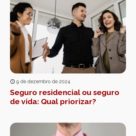
9 de dezembro de 2024
Seguro residencial ou seguro
de vida: Qual priorizar?