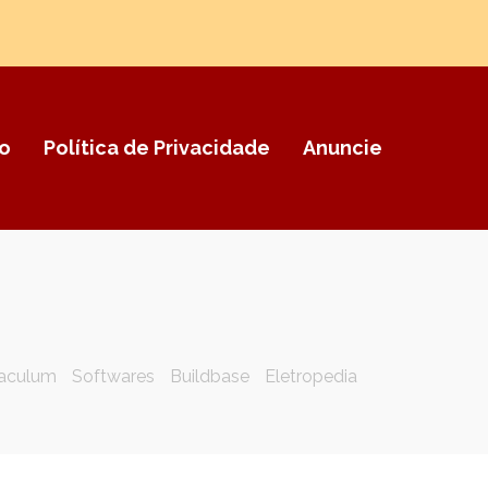
o
Política de Privacidade
Anuncie
aculum
Softwares
Buildbase
Eletropedia