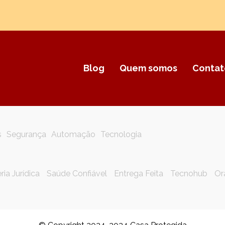
Blog
Quem somos
Contat
s
Segurança
Automação
Tecnologia
ria Jurídica
Saúde Confiável
Entrega Feita
Tecnohub
Or