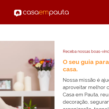
Receba nossas boas-vin
O seu guia para
casa.
Nossa missão é ajud
aproveitar melhor c
Casa em Pauta, re
decoração, seguranç