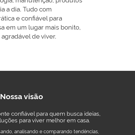
logia, manutenção, produtos
ia a dia. Tudo com
ática e confiável para
sa em um lugar mais bonito,
 agradável de viver.
Nossa visão
te confiável para quem busca ideias,
luções para viver melhor em casa.
ando, analisando e comparando tendências,