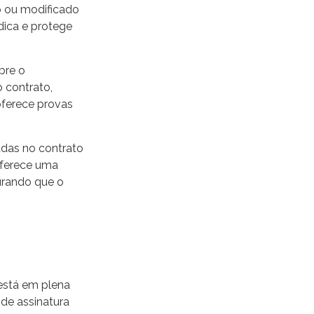
do ou modificado
dica e protege
bre o
o contrato,
 oferece provas
zadas no contrato
oferece uma
urando que o
 está em plena
de assinatura