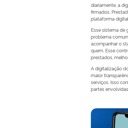
diariamente, a di
firmados. Presta
plataforma digita
Esse sistema de 
problema comum em
acompanhar o stat
quem. Esse contr
prestados, melho
A digitalização d
maior transparên
serviços. Isso co
partes envolvidas