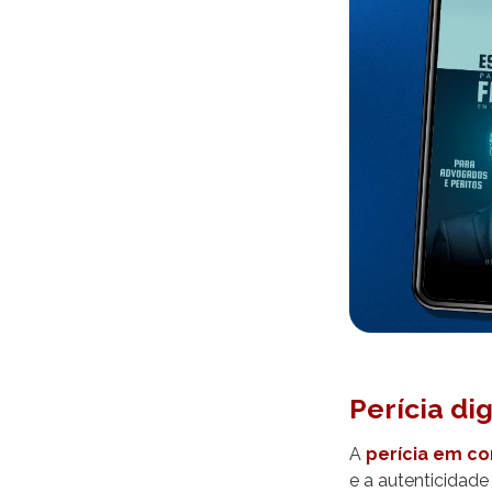
Perícia di
A
perícia em con
e a autenticidade