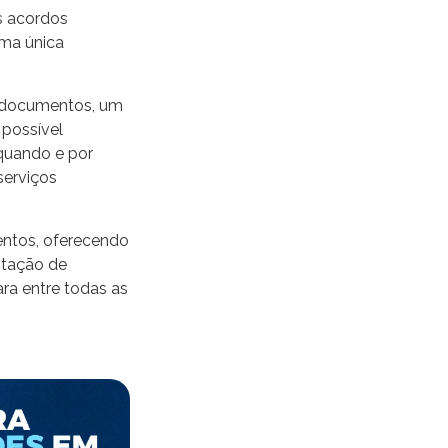
os acordos
uma única
e documentos, um
 possível
 quando e por
serviços
entos, oferecendo
stação de
ara entre todas as