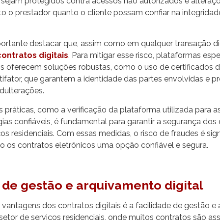
s sejam protegidos contra acessos não autorizados e alteraçõ
to o prestador quanto o cliente possam confiar na integrid
ortante destacar que, assim como em qualquer transação digi
ontratos digitais
. Para mitigar esse risco, plataformas esp
ais oferecem soluções robustas, como o uso de certificados di
ifator, que garantem a identidade das partes envolvidas e 
dulterações.
práticas, como a verificação da plataforma utilizada para as
ias confiáveis, é fundamental para garantir a segurança dos c
ços residenciais. Com essas medidas, o risco de fraudes é sig
o os contratos eletrônicos uma opção confiável e segura.
 de gestão e arquivamento digital
vantagens dos contratos digitais é a facilidade de gestão e
etor de serviços residenciais, onde muitos contratos são as