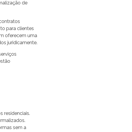
malização de
contratos
o para clientes
bém oferecem uma
os juridicamente.
serviços
estão
 residenciais.
ormalizados.
formas sem a