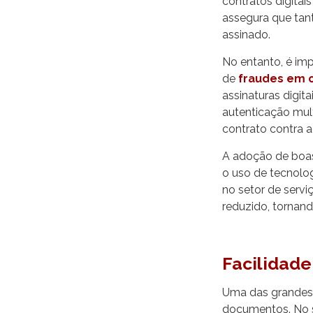
contratos digitai
assegura que tan
assinado.
No entanto, é imp
de
fraudes em c
assinaturas digit
autenticação mult
contrato contra a
A adoção de boas 
o uso de tecnolog
no setor de servi
reduzido, tornand
Facilidade
Uma das grandes 
documentos. No s