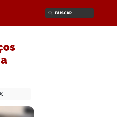
ços
ia