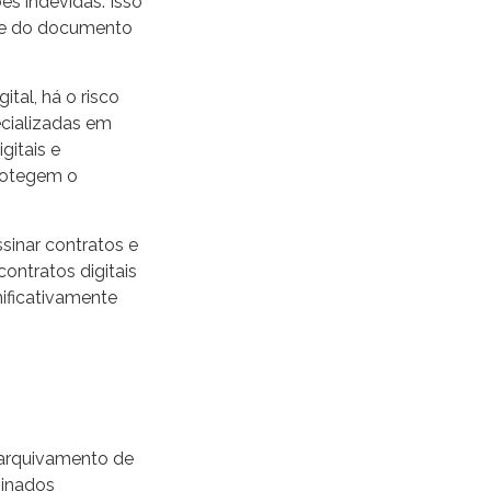
es indevidas. Isso
ade do documento
tal, há o risco
ecializadas em
gitais e
protegem o
sinar contratos e
ontratos digitais
nificativamente
 arquivamento de
sinados