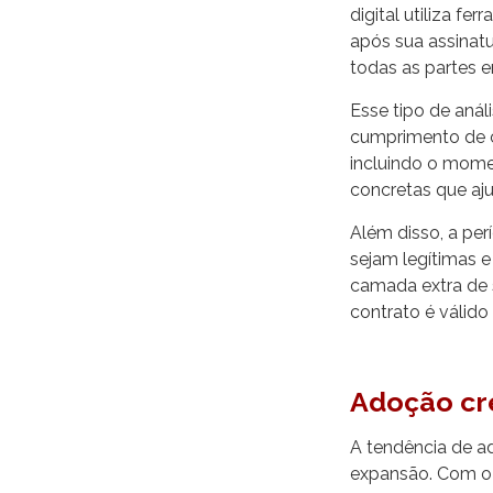
digital utiliza f
após sua assinat
todas as partes e
Esse tipo de aná
cumprimento de cl
incluindo o momen
concretas que aju
Além disso, a perí
sejam legítimas e
camada extra de 
contrato é válido
Adoção cr
A tendência de ad
expansão. Com o 