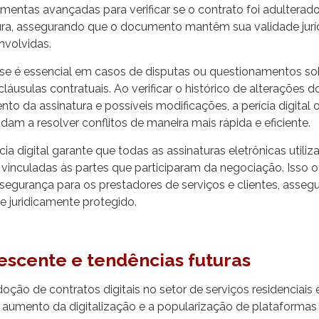
erramentas avançadas para verificar se o contrato foi adultera
ura, assegurando que o documento mantêm sua validade jurí
nvolvidas.
lise é essencial em casos de disputas ou questionamentos so
áusulas contratuais. Ao verificar o histórico de alterações d
to da assinatura e possíveis modificações, a perícia digital
dam a resolver conflitos de maneira mais rápida e eficiente.
cia digital garante que todas as assinaturas eletrônicas utili
 vinculadas às partes que participaram da negociação. Isso 
segurança para os prestadores de serviços e clientes, asseg
 e juridicamente protegido.
escente e tendências futuras
oção de contratos digitais no setor de serviços residenciais
aumento da digitalização e a popularização de plataformas 