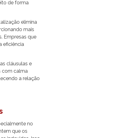
eito de forma
alização elimina
rcionando mais
s. Empresas que
 eficiência
 as cláusulas e
os com calma
alecendo a relação
s
specialmente no
rantem que os