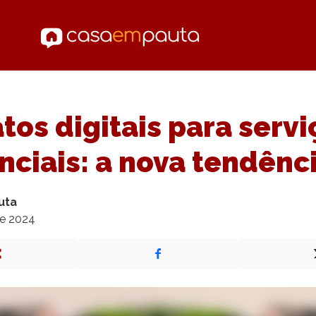
tos digitais para servi
nciais: a nova tendênc
uta
de 2024