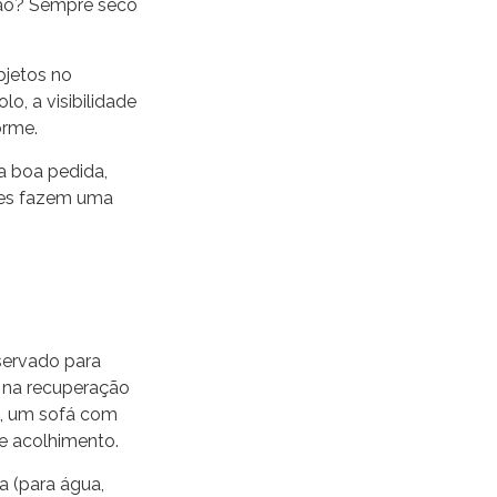
hão? Sempre seco
bjetos no
, a visibilidade
orme.
a boa pedida,
stes fazem uma
servado para
 na recuperação
o, um sofá com
e acolhimento.
a (para água,