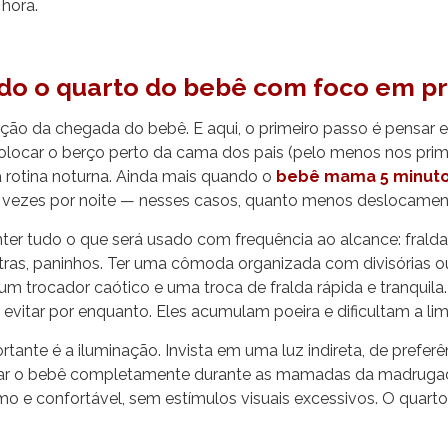
 hora.
do o quarto do bebê com foco em pr
ação da chegada do bebê. E aqui, o primeiro passo é pensar 
Colocar o berço perto da cama dos pais (pelo menos nos pri
 a rotina noturna. Ainda mais quando o
bebê mama 5 minut
 vezes por noite — nesses casos, quanto menos deslocament
ter tudo o que será usado com frequência ao alcance: frald
xtras, paninhos. Ter uma cômoda organizada com divisórias o
 um trocador caótico e uma troca de fralda rápida e tranquila.
evitar por enquanto. Eles acumulam poeira e dificultam a li
tante é a iluminação. Invista em uma luz indireta, de prefer
ar o bebê completamente durante as mamadas da madrugada.
 e confortável, sem estímulos visuais excessivos. O quarto