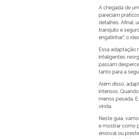
A chegada de um 
pareciam prático
detalhes. Afinal,
tranquilo e segur
engatinhar”, o ide
Essa adaptação n
inteligentes: reor
passam desperceb
tanto para a seg
Além disso, adapt
intensos. Quando 
menos pesada. E 
vinda.
Neste guia, vamo
e mostrar como p
enxoval ou preste