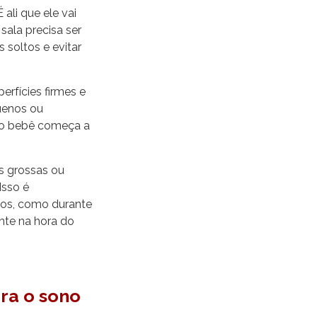
ali que ele vai
 sala precisa ser
s soltos e evitar
erfícies firmes e
uenos ou
 o bebê começa a
as grossas ou
Isso é
los, como durante
ente na hora do
ara o sono