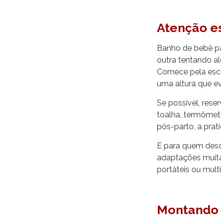
Atenção es
Banho de bebê pa
outra tentando a
Comece pela escol
uma altura que ev
Se possível, rese
toalha, termômet
pós-parto, a prat
E para quem desc
adaptações muitas
portáteis ou mult
Montando 