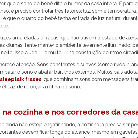
er que o sono do bebê dita o humor da casa inteira. E para 
nso, é preciso controlar três fatores: luz, som e temperatu
al é que o quarto do bebê tenha entrada de luz natural durante
oite.
 luzes amareladas e fracas, que não ativem o estado de alert
as diurnas, tente manter o ambiente levemente iluminado, pa
 e noite. Isso ajuda — e muito — na construção do ritmo circad
rece atenção. Sons constantes e suaves (como ruído bran
embalar o sono e abafar barulhos externos. Muitos pais adot
sleeptalk frases
, que combinam sons com mensagens tran
 eficaz de reforçar a rotina do sono.
na cozinha e nos corredores da cas
 ainda não esteja engatinhando, a cozinha já precisa ser p
 cortantes devem ficar longe do alcance, mesmo em gavetas