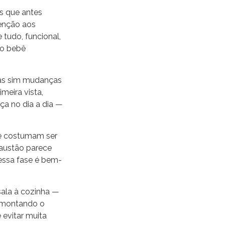
s que antes
tenção aos
 tudo, funcional,
 o bebê
mas sim mudanças
imeira vista,
ça no dia a dia —
ue costumam ser
xaustão parece
essa fase é bem-
ala à cozinha —
á montando o
 evitar muita