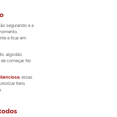
ho
mão segurando e a
 momento.
nte e ficar em
do, algodão,
s de começar. No
ilenciosa
, essas
iorizar itens
.
todos