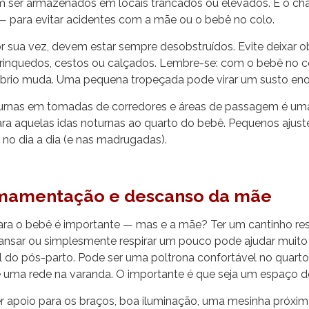
 ser armazenados em locais trancados ou elevados. E o c
 — para evitar acidentes com a mãe ou o bebê no colo.
r sua vez, devem estar sempre desobstruídos. Evite deixar o
inquedos, cestos ou calçados. Lembre-se: com o bebê no colo
líbrio muda. Uma pequena tropeçada pode virar um susto en
oturnas em tomadas de corredores e áreas de passagem é um
ara aquelas idas noturnas ao quarto do bebê. Pequenos aju
no dia a dia (e nas madrugadas).
mamentação e descanso da mãe
ara o bebê é importante — mas e a mãe? Ter um cantinho re
nsar ou simplesmente respirar um pouco pode ajudar muito
al do pós-parto. Pode ser uma poltrona confortável no quart
 uma rede na varanda. O importante é que seja um espaço d
r apoio para os braços, boa iluminação, uma mesinha próxim