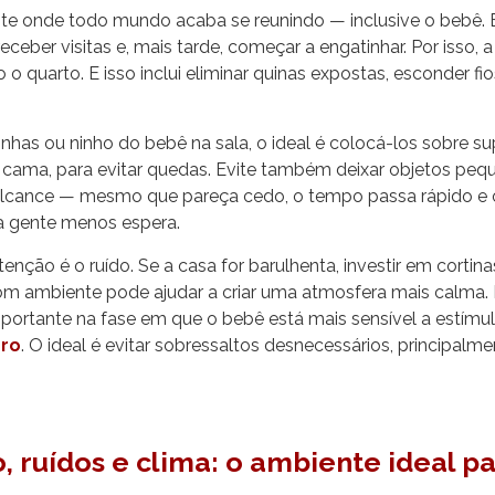
te onde todo mundo acaba se reunindo — inclusive o bebê. É 
receber visitas e, mais tarde, começar a engatinhar. Por isso, a
o quarto. E isso inclui eliminar quinas expostas, esconder fio
inhas ou ninho do bebê na sala, o ideal é colocá-los sobre sup
 cama, para evitar quedas. Evite também deixar objetos peq
alcance — mesmo que pareça cedo, o tempo passa rápido e
a gente menos espera.
enção é o ruído. Se a casa for barulhenta, investir em cortin
om ambiente pode ajudar a criar uma atmosfera mais calma. 
portante na fase em que o bebê está mais sensível a estímu
oro
. O ideal é evitar sobressaltos desnecessários, principalm
, ruídos e clima: o ambiente ideal p