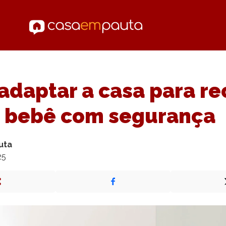
daptar a casa para re
o bebê com segurança
uta
25