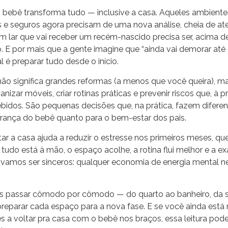
bebê transforma tudo — inclusive a casa. Aqueles ambiente
s e seguros agora precisam de uma nova análise, cheia de a
 um lar que vai receber um recém-nascido precisa ser, acima de
o. E por mais que a gente imagine que “ainda vai demorar até
al é preparar tudo desde o início.
ão significa grandes reformas (a menos que você queira), 
ganizar móveis, criar rotinas práticas e prevenir riscos que, à pr
idos. São pequenas decisões que, na prática, fazem diferen
urança do bebê quanto para o bem-estar dos pais.
ar a casa ajuda a reduzir o estresse nos primeiros meses, q
tudo está à mão, o espaço acolhe, a rotina flui melhor e a e
vamos ser sinceros: qualquer economia de energia mental n
s passar cômodo por cômodo — do quarto ao banheiro, da s
reparar cada espaço para a nova fase. E se você ainda est
s a voltar pra casa com o bebê nos braços, essa leitura pode