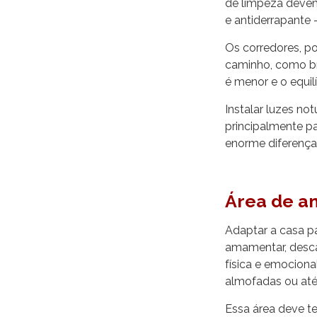
de limpeza devem
e antiderrapante
Os corredores, po
caminho, como br
é menor e o equi
Instalar luzes n
principalmente p
enorme diferença 
Área de a
Adaptar a casa p
amamentar, desca
física e emocion
almofadas ou até
Essa área deve te