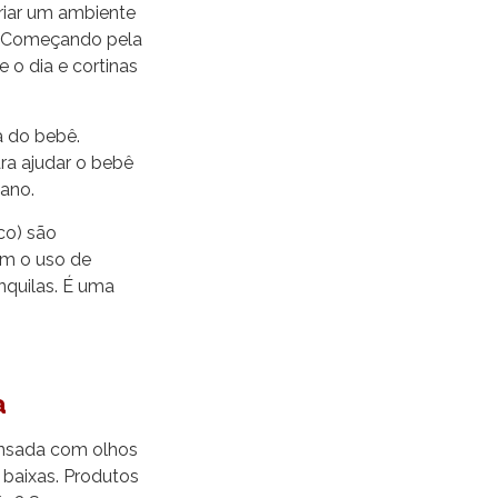
criar um ambiente
ra. Começando pela
 o dia e cortinas
a do bebê.
ra ajudar o bebê
iano.
co) são
am o uso de
quilas. É uma
a
ensada com olhos
 baixas. Produtos