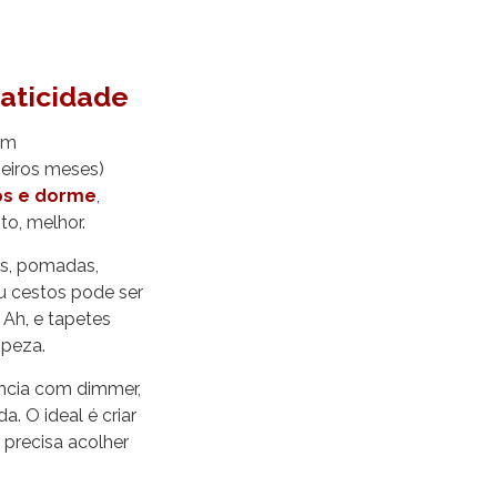
aticidade
em
meiros meses)
os e dorme
,
o, melhor.
as, pomadas,
u cestos pode ser
 Ah, e tapetes
mpeza.
ência com dimmer,
 O ideal é criar
 precisa acolher