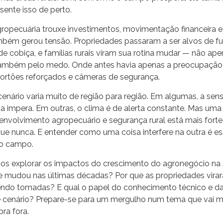
sente isso de perto.
ropecuária trouxe investimentos, movimentação financeira e
ambém gerou tensão. Propriedades passaram a ser alvos de fu
de cobiça, e famílias rurais viram sua rotina mudar — não ap
também pelo medo. Onde antes havia apenas a preocupação
portões reforçados e câmeras de segurança.
cenário varia muito de região para região. Em algumas, a se
da impera. Em outras, o clima é de alerta constante. Mas uma 
envolvimento agropecuário e segurança rural está mais fort
e nunca. E entender como uma coisa interfere na outra é es
do campo.
mos explorar os impactos do crescimento do agronegócio na
que mudou nas últimas décadas? Por que as propriedades vir
ndo tomadas? E qual o papel do conhecimento técnico e d
se cenário? Prepare-se para um mergulho num tema que vai 
pra fora.