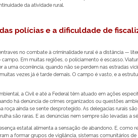
tinuidade da atividade rural.
das polícias e a dificuldade de fiscal
traves no combate à criminalidade rural é a distância — lite
 o campo. Em muitas regiões, o policiamento é escasso. Via
er a uma ocorrência, quando não se perdem nas estradas vic
uitas vezes já é tarde demais. O campo é vasto, e a estrut
Ambiental, a Civil e até a Federal têm atuado em ações específ
uando há denúncia de crimes organizados ou questões ambie
na roça ainda se sente desprotegido. As delegacias rurais sã
ulha são raras. E as denúncias nem sempre são levadas a sér
esença estatal alimenta a sensação de abandono. E, como r
am a formar grupos de vigilância, sistemas comunitários de 