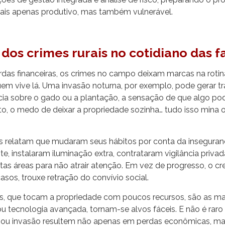
ais apenas produtivo, mas também vulnerável.
dos crimes rurais no cotidiano das f
rdas financeiras, os crimes no campo deixam marcas na rotin
uem vive lá. Uma invasão noturna, por exemplo, pode gerar t
ncia sobre o gado ou a plantação, a sensação de que algo po
, o medo de deixar a propriedade sozinha… tudo isso mina 
s relatam que mudaram seus hábitos por conta da inseguran
ite, instalaram iluminação extra, contrataram vigilância priva
rtas áreas para não atrair atenção. Em vez de progresso, o c
asos, trouxe retração do convívio social.
s, que tocam a propriedade com poucos recursos, são as ma
ou tecnologia avançada, tornam-se alvos fáceis. E não é rar
 ou invasão resultem não apenas em perdas econômicas, m