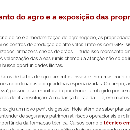
ento do agro e a exposição das prop
nológico e a modernização do agronegócio, as propriedades
iros centros de produção de alto valor. Tratores com GPS, s
izados, armazéns cheios de grãos — tudo isso representa din
o. A valorização das áreas rurais chamou a atenção não só de 
usca oportunidades ilícitas.
relatos de furtos de equipamentos, invasões noturnas, roubo
ações coordenadas por quadrilhas especializadas. O campo, 
eza”, passou a ser monitorado por drones, protegido por cerca
ras de alta resolução. A mudança foi rápida — e, em muitos 
 exigiu um novo perfil de gestão. Hoje, além de saber plantar 
entender de segurança patrimonial, riscos operacionais e rot
 importância da formação técnica. Cursos como o
técnico e
ões de gestão integrada e análise de risco, preparando o pro