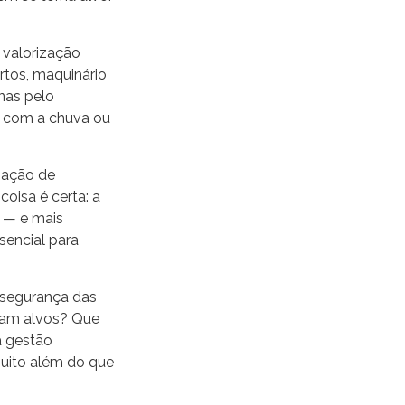
 valorização
rtos, maquinário
enas pelo
 com a chuva ou
nsação de
coisa é certa: a
e — e mais
sencial para
 segurança das
aram alvos? Que
a gestão
muito além do que