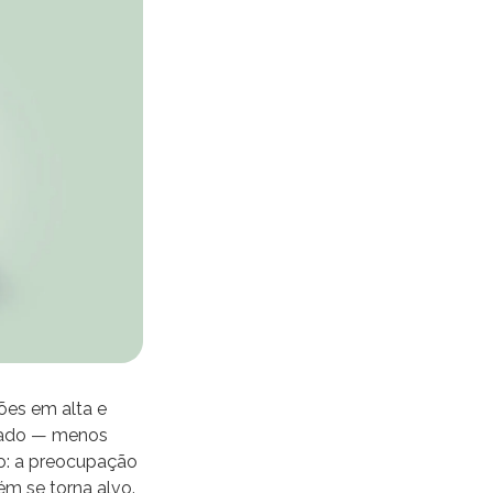
ões em alta e
 lado — menos
o: a preocupação
m se torna alvo.