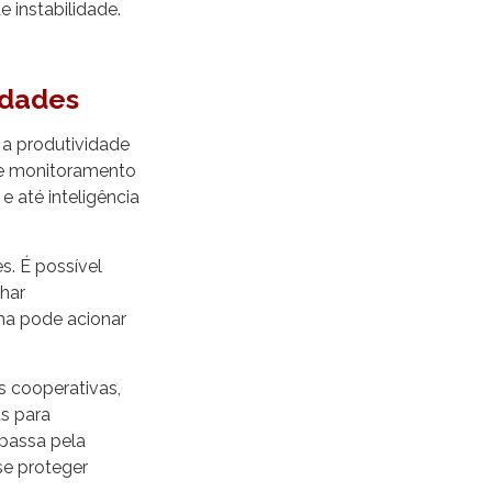
 instabilidade.
edades
 a produtividade
de monitoramento
e até inteligência
s. É possível
nhar
ma pode acionar
s cooperativas,
s para
 passa pela
se proteger