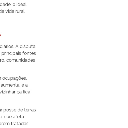
dade, o ideal
a vida rural.
o
iários. A disputa
principais fontes
tro, comunidades
m ocupações,
 aumenta, e a
vizinhança fica
 posse de terras
a, que afeta
orem tratadas