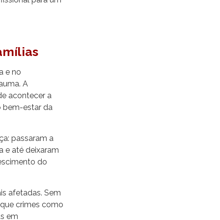
amílias
a e no
rauma. A
de acontecer a
o bem-estar da
ça: passaram a
da e até deixaram
rescimento do
is afetadas. Sem
o que crimes como
as em