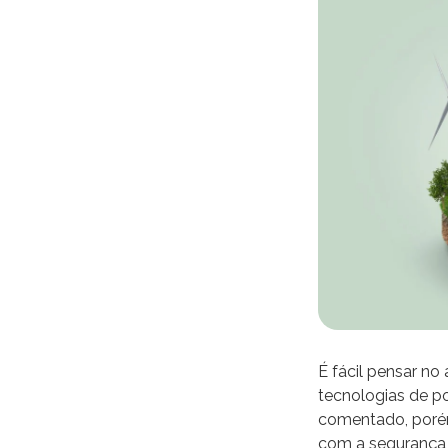
É fácil pensar n
tecnologias de po
comentado, poré
com a segurança 