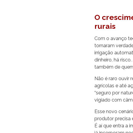
O crescim
rurais
Com o avanço tec
tornaram verdade
irrigação automat
dinheiro, há risc
também de quem b
Não é raro ouvir 
agrícolas e até 
“seguro por natur
vigiado com câme
Esse novo cenário
produtor precisa 
É aí que entra a
já incorporam noç