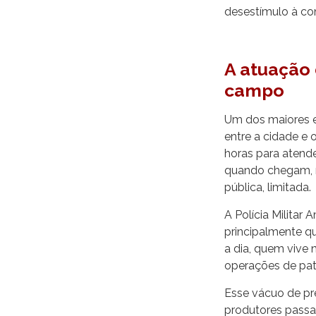
desestímulo à con
A atuação 
campo
Um dos maiores en
entre a cidade e
horas para atend
quando chegam, m
pública, limitada.
A Polícia Militar 
principalmente q
a dia, quem vive 
operações de patr
Esse vácuo de pr
produtores passar