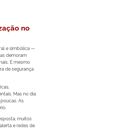
ização no
ral e simbólica —
turas demoram
inais. E mesmo
ura de segurança
icas,
ntais. Mas no dia
o poucas. As
io.
esposta, muitos
alerta e redes de