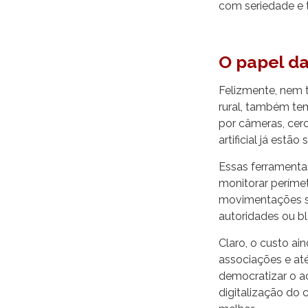
com seriedade e 
O papel da
Felizmente, nem 
rural, também te
por câmeras, cerc
artificial já est
Essas ferramentas
monitorar perímet
movimentações su
autoridades ou b
Claro, o custo ai
associações e at
democratizar o ac
digitalização do