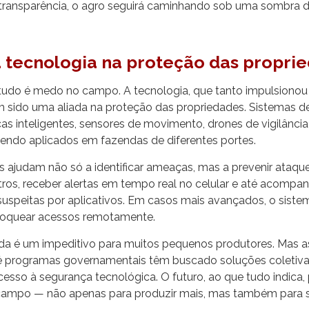
transparência, o agro seguirá caminhando sob uma sombra de
 tecnologia na proteção das propri
tudo é medo no campo. A tecnologia, que tanto impulsionou
m sido uma aliada na proteção das propriedades. Sistemas 
as inteligentes, sensores de movimento, drones de vigilância 
ão sendo aplicados em fazendas de diferentes portes.
 ajudam não só a identificar ameaças, mas a prevenir ataque
ros, receber alertas em tempo real no celular e até acompa
speitas por aplicativos. Em casos mais avançados, o siste
loquear acessos remotamente.
nda é um impeditivo para muitos pequenos produtores. Mas a
é programas governamentais têm buscado soluções coletiva
esso à segurança tecnológica. O futuro, ao que tudo indica,
 campo — não apenas para produzir mais, mas também para 