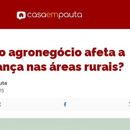
 agronegócio afeta a
nça nas áreas rurais?
uta
25