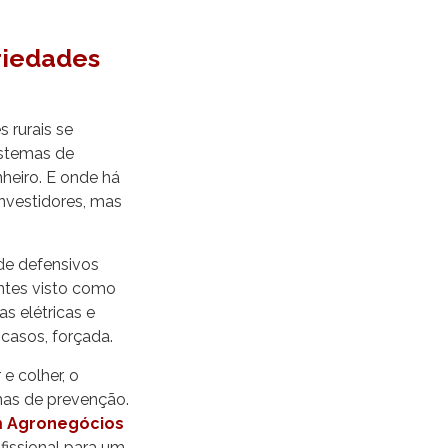
riedades
 rurais se
istemas de
heiro. E onde há
investidores, mas
 de defensivos
antes visto como
s elétricas e
casos, forçada.
e colher, o
inas de prevenção.
m Agronegócios
fissional para um