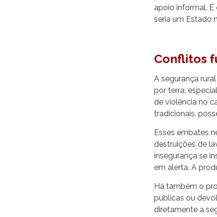
apoio informal. É
seria um Estado m
Conflitos 
A segurança rural
por terra, especi
de violência no 
tradicionais, pos
Esses embates ne
destruições de l
insegurança se in
em alerta. A prod
Há também o prob
públicas ou devol
diretamente a se