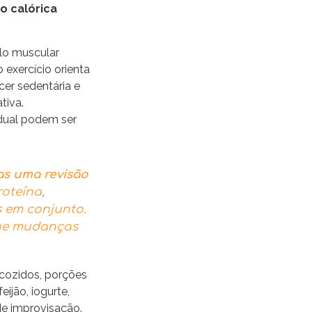
o calórica
ulo muscular
exercício orienta
er sedentária e
tiva.
idual podem ser
s uma revisão
roteína,
s em conjunto.
que mudanças
 cozidos, porções
ijão, iogurte,
de improvisação.