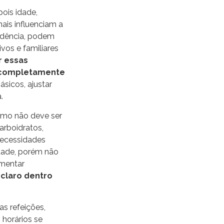
ois idade,
ais influenciam a
idência, podem
vos e familiares
r essas
s completamente
sicos, ajustar
.
umo não deve ser
arboidratos,
 necessidades
idade, porém não
imentar
claro dentro
as refeições,
 horários se