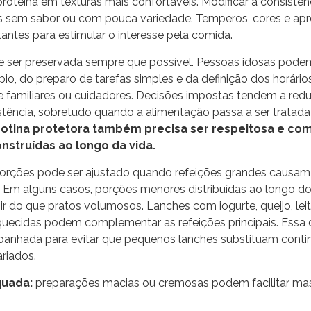
oteína em texturas mais confortáveis. Modificar a consistênc
es sem sabor ou com pouca variedade. Temperos, cores e ap
ntes para estimular o interesse pela comida.
 ser preservada sempre que possível. Pessoas idosas podem
pio, do preparo de tarefas simples e da definição dos horár
 familiares ou cuidadores. Decisões impostas tendem a reduz
stência, sobretudo quando a alimentação passa a ser trata
otina protetora também precisa ser respeitosa e co
nstruídas ao longo da vida.
rções pode ser ajustado quando refeições grandes causam
e. Em alguns casos, porções menores distribuídas ao longo do
r do que pratos volumosos. Lanches com iogurte, queijo, lei
quecidas podem complementar as refeições principais. Essa d
panhada para evitar que pequenos lanches substituam cont
riados.
quada:
preparações macias ou cremosas podem facilitar ma