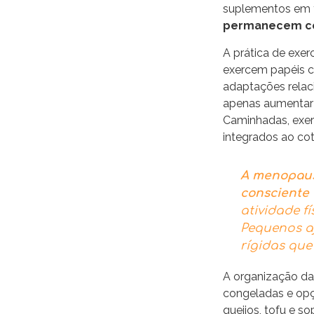
suplementos em t
permanecem ce
A prática de exe
exercem papéis c
adaptações relac
apenas aumentar 
Caminhadas, exer
integrados ao co
A menopaus
consciente 
atividade f
Pequenos a
rígidas qu
A organização da 
congeladas e opçõ
queijos, tofu e 