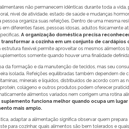
alimentares não permanecem idênticas durante toda a vida, p
ral, nível de atividade, estado de saúde e mudanças hormon
pessoa organiza suas refeições. Dentro de uma mesma res
 em diferentes fases, pessoas idosas, adultos fisicamente ati
pecíficas.
A organização doméstica precisa reconhece
 transformar a cozinha em um conjunto de cardápio
estrutura flexível permite aproveitar os mesmos alimentos bá
r suplementos somente quando houver uma finalidade definida
cipa da formação e da manutenção de tecidos, mas seu cons
eira isolada. Refeições equilibradas também dependem de c
 vitaminas, minerais e líquidos, distribuídos de acordo com as
 protein, colágeno e outros produtos podem oferecer pratic
aticamente alimentos variados nem corrigem uma rotina al
 suplemento funciona melhor quando ocupa um lugar 
ento mais amplo.
ica, adaptar a alimentação significa observar quem prepara 
te para cozinhar, quais alimentos são bem tolerados e quais