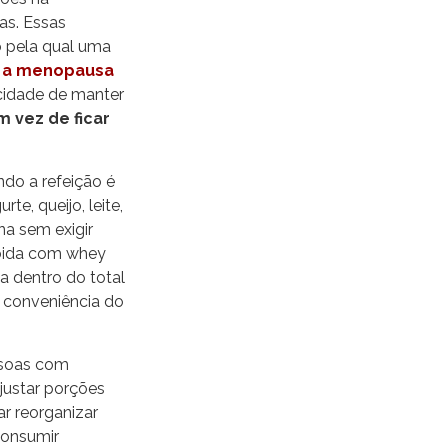
as. Essas
 pela qual uma
e a menopausa
acidade de manter
m vez de ficar
do a refeição é
e, queijo, leite,
a sem exigir
ebida com whey
a dentro do total
a conveniência do
ssoas com
justar porções
r reorganizar
consumir