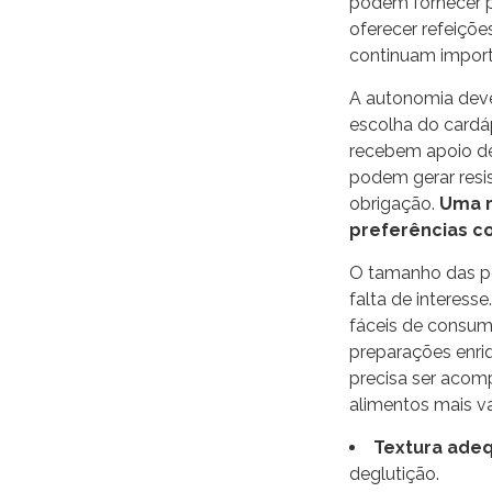
podem fornecer pr
oferecer refeiçõ
continuam importa
A autonomia deve
escolha do cardá
recebem apoio de
podem gerar resi
obrigação.
Uma r
preferências co
O tamanho das po
falta de interess
fáceis de consumi
preparações enri
precisa ser acom
alimentos mais va
Textura ade
deglutição.