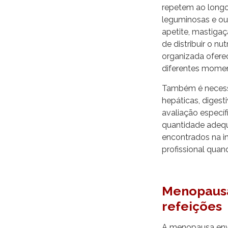
repetem ao longo
leguminosas e ou
apetite, mastiga
de distribuir o n
organizada ofer
diferentes mome
Também é necessár
hepáticas, diges
avaliação específ
quantidade adequ
encontrados na 
profissional qua
Menopausa
refeições
A menopausa env