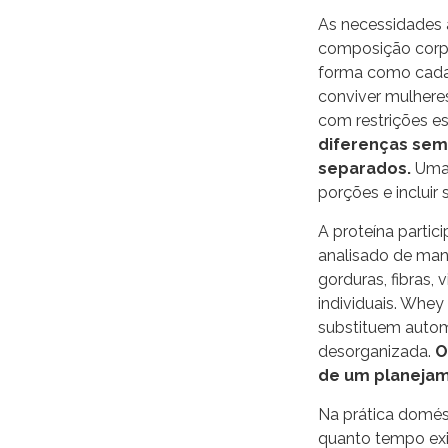
As necessidades 
composição corpo
forma como cada 
conviver mulheres
com restrições es
diferenças sem
separados.
Uma 
porções e inclui
A proteína parti
analisado de man
gorduras, fibras,
individuais. Whey
substituem autom
desorganizada.
O
de um planejam
Na prática domést
quanto tempo exis