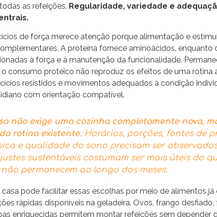
odas as refeições.
Regularidade, variedade e adequaçã
ntrais.
rcícios de força merece atenção porque alimentação e estím
omplementares. A proteína fornece aminoácidos, enquanto o 
ionadas à força e à manutenção da funcionalidade. Permanec
o consumo proteico não reproduz os efeitos de uma rotina a
cícios resistidos e movimentos adequados à condição indiv
tidiano com orientação compatível.
a não exige uma cozinha completamente nova, ma
da rotina existente.
Horários, porções, fontes de p
ísica e qualidade do sono precisam ser observado
justes sustentáveis costumam ser mais úteis do 
e não permanecem ao longo dos meses.
casa pode facilitar essas escolhas por meio de alimentos já
es rápidas disponíveis na geladeira. Ovos, frango desfiado, fe
sopas enriquecidas permitem montar refeições sem depender 