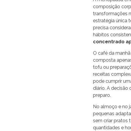
composição corpor
transformações n
estratégia única 
precisa considera
hábitos consisten
concentrado ap
O café da manhã 
composta apenas p
tofu ou preparaç
receitas complex
pode cumprir uma
diário. A decisão
preparo.
No almoço e no j
pequenas adaptaçõ
sem criar pratos
quantidades e hor