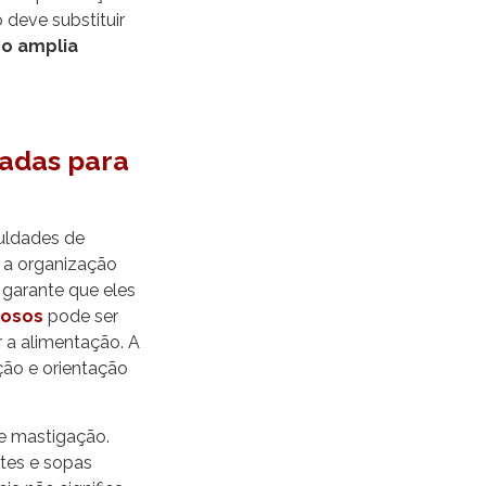
deve substituir
o amplia
adas para
culdades de
m a organização
 garante que eles
dosos
pode ser
 a alimentação. A
ção e orientação
e mastigação.
rtes e sopas