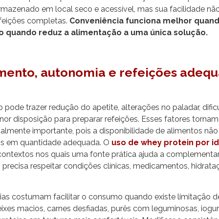
mazenado em local seco e acessível, mas sua facilidade não 
feições completas.
Conveniência funciona melhor quand
ão quando reduz a alimentação a uma única solução.
mento, autonomia e refeições adequ
pode trazer redução do apetite, alterações no paladar, difi
or disposição para preparar refeições. Esses fatores torna
lmente importante, pois a disponibilidade de alimentos não
s em quantidade adequada. O
uso de whey protein por i
ontextos nos quais uma fonte prática ajuda a complementar
 precisa respeitar condições clínicas, medicamentos, hidrata
as costumam facilitar o consumo quando existe limitação d
ixes macios, carnes desfiadas, purês com leguminosas, iogu