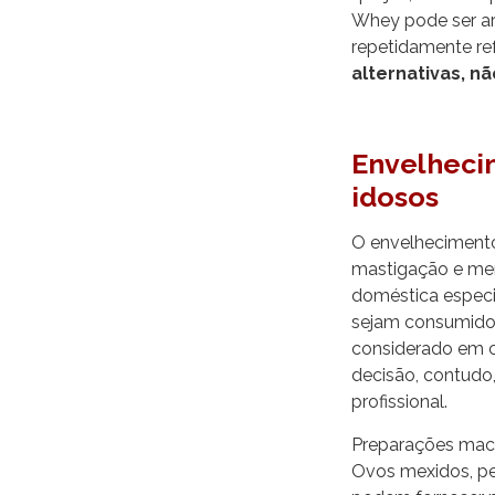
Whey pode ser ar
repetidamente re
alternativas, n
Envelheci
idosos
O envelhecimento 
mastigação e men
doméstica especia
sejam consumido
considerado em c
decisão, contudo,
profissional.
Preparações maci
Ovos mexidos, pe