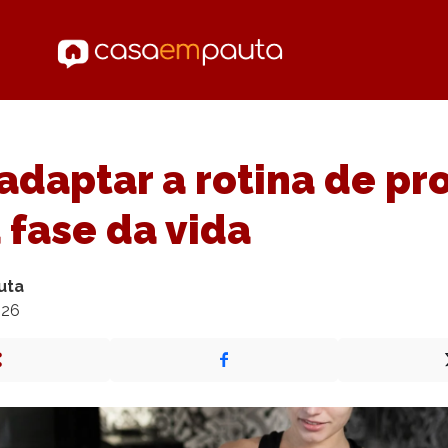
daptar a rotina de pr
 fase da vida
uta
026