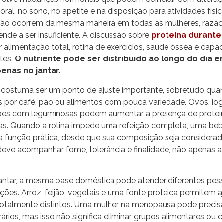
al, no sono, no apetite e na disposição para atividades físic
ão ocorrem da mesma maneira em todas as mulheres, razão
tende a ser insuficiente. A discussão sobre
proteína durant
r alimentação total, rotina de exercícios, saúde óssea e cap
tes.
O nutriente pode ser distribuído ao longo do dia e
enas no jantar.
costuma ser um ponto de ajuste importante, sobretudo quan
or café, pão ou alimentos com pouca variedade. Ovos, iogurt
ões com leguminosas podem aumentar a presença de proteín
as. Quando a rotina impede uma refeição completa, uma b
 função prática, desde que sua composição seja considerad
 deve acompanhar fome, tolerância e finalidade, não apenas 
antar, a mesma base doméstica pode atender diferentes pe
es. Arroz, feijão, vegetais e uma fonte proteica permitem a
 totalmente distintos. Uma mulher na menopausa pode precisa
ários, mas isso não significa eliminar grupos alimentares ou 