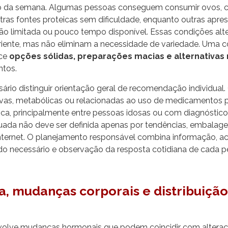
 da semana. Algumas pessoas conseguem consumir ovos, carn
tras fontes proteicas sem dificuldade, enquanto outras apre
ção limitada ou pouco tempo disponível. Essas condições al
utriente, mas não eliminam a necessidade de variedade. Uma
ece
opções sólidas, preparações macias e alternativas 
ntos.
io distinguir orientação geral de recomendação individual. 
tivas, metabólicas ou relacionadas ao uso de medicamentos 
ica, principalmente entre pessoas idosas ou com diagnóstico
ada não deve ser definida apenas por tendências, embalage
internet. O planejamento responsável combina informação,
ndo necessário e observação da resposta cotidiana de cada p
, mudanças corporais e distribuição
olve mudanças hormonais que podem coincidir com alteraç