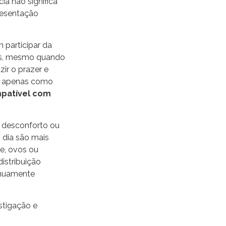
ia não significa
resentação
 participar da
ios, mesmo quando
ir o prazer e
da apenas como
mpatível com
 desconforto ou
 dia são mais
te, ovos ou
istribuição
inuamente
stigação e