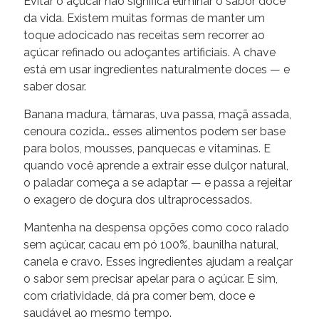
Evitar o açúcar não significa eliminar o sabor doce
da vida. Existem muitas formas de manter um
toque adocicado nas receitas sem recorrer ao
açúcar refinado ou adoçantes artificiais. A chave
está em usar ingredientes naturalmente doces — e
saber dosar.
Banana madura, tâmaras, uva passa, maçã assada,
cenoura cozida… esses alimentos podem ser base
para bolos, mousses, panquecas e vitaminas. E
quando você aprende a extrair esse dulçor natural,
o paladar começa a se adaptar — e passa a rejeitar
o exagero de doçura dos ultraprocessados.
Mantenha na despensa opções como coco ralado
sem açúcar, cacau em pó 100%, baunilha natural,
canela e cravo. Esses ingredientes ajudam a realçar
o sabor sem precisar apelar para o açúcar. E sim,
com criatividade, dá pra comer bem, doce e
saudável ao mesmo tempo.