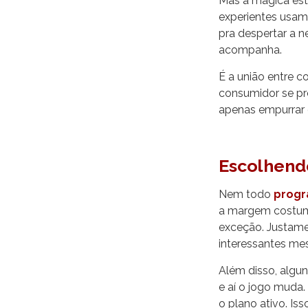
Mas a mágica está
experientes usam
pra despertar a n
acompanha.
É a união entre c
consumidor se pr
apenas empurrar 
Escolhendo
Nem todo
progr
a margem costuma
exceção. Justame
interessantes me
Além disso, algu
e aí o jogo muda.
o plano ativo. Is