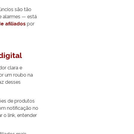
úncios são tão
 alarmes — está
e afiliados
por
igital
or clara e
por um roubo na
faz desses
ções de produtos
m notificação no
 o link, entender