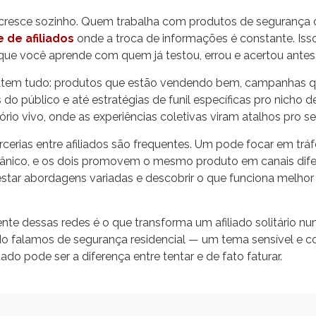
 cresce sozinho. Quem trabalha com produtos de segurança
 de afiliados
onde a troca de informações é constante. Iss
que você aprende com quem já testou, errou e acertou antes
utem tudo: produtos que estão vendendo bem, campanhas q
o público e até estratégias de funil específicas pro nicho d
io vivo, onde as experiências coletivas viram atalhos pro s
rcerias entre afiliados são frequentes. Um pode focar em trá
nico, e os dois promovem o mesmo produto em canais dife
testar abordagens variadas e descobrir o que funciona melho
ente dessas redes é o que transforma um afiliado solitário nu
do falamos de segurança residencial — um tema sensível e 
do pode ser a diferença entre tentar e de fato faturar.