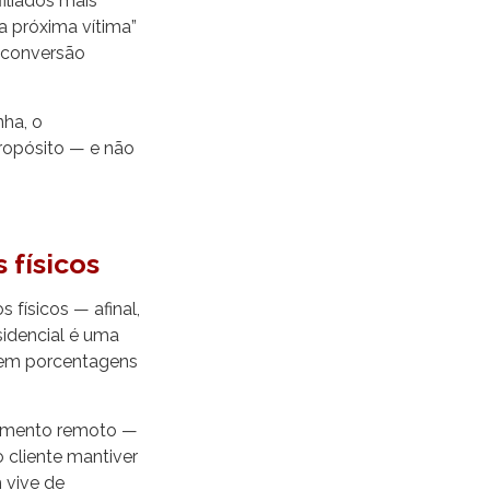
iliados mais
a próxima vítima”
a conversão
nha, o
ropósito — e não
 físicos
 físicos — afinal,
idencial é uma
ecem porcentagens
ramento remoto —
 cliente mantiver
 vive de