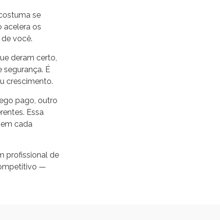
 costuma se
o acelera os
 de você.
ue deram certo,
e segurança. É
eu crescimento.
fego pago, outro
rentes. Essa
r em cada
m profissional de
competitivo —