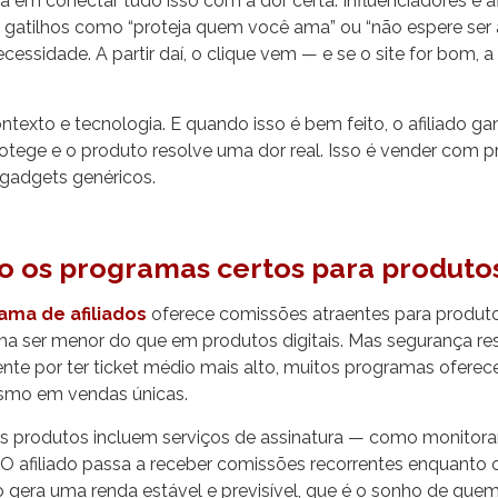
 em conectar tudo isso com a dor certa. Influenciadores e af
 gatilhos como “proteja quem você ama” ou “não espere ser 
ecessidade. A partir daí, o clique vem — e se o site for bom, 
ontexto e tecnologia. E quando isso é bem feito, o afiliado ga
otege e o produto resolve uma dor real. Isso é vender com p
gadgets genéricos.
 os programas certos para produtos
ama de afiliados
oferece comissões atraentes para produtos
 ser menor do que em produtos digitais. Mas segurança res
nte por ter ticket médio mais alto, muitos programas ofer
smo em vendas únicas.
ns produtos incluem serviços de assinatura — como monito
 O afiliado passa a receber comissões recorrentes enquanto o
so gera uma renda estável e previsível, que é o sonho de quem