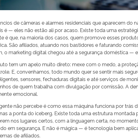
ncios de câmeras e alarmes residenciais que aparecem do 
 é — eles não estão ali por acaso. Existe toda uma estratégia
nte é que, na maioria dos casos, quem promove esses produt
ca. São afiliados, atuando nos bastidores e faturando comi
m, o marketing digital chegou até a segurança doméstica — e
duto tem um apelo muito direto: mexe com o medo, a proteção
role. E, convenhamos, todo mundo quer se sentir mais segur
eligentes, sensores, fechaduras digitais e até serviços de mo
dinhos de quem trabalha com divulgação por comissão. A dem
mente emocional.
gente não percebe é como essa máquina funciona por trás do
nas a ponta do iceberg. Existe toda uma estrutura montada p
rem nos lugares certos, com a linguagem certa, no moment
do em segurança. E não é mágica — é tecnologia bem aplic
temas de afiliados.