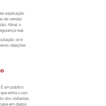
ais explicação
nas de vendas
ão. Afinal, o
gurança real.
putação, se é
 menos objeções
to
 É um público
 que entra o uso
 dos visitantes,
m base em dados