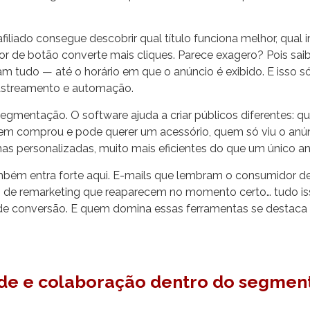
iliado consegue descobrir qual título funciona melhor, qual 
cor de botão converte mais cliques. Parece exagero? Pois saib
tam tudo — até o horário em que o anúncio é exibido. E isso 
astreamento e automação.
egmentação. O software ajuda a criar públicos diferentes: q
m comprou e pode querer um acessório, quem só viu o anún
as personalizadas, muito mais eficientes do que um único an
ém entra forte aqui. E-mails que lembram o consumidor de 
 de remarketing que reaparecem no momento certo… tudo iss
de conversão. E quem domina essas ferramentas se destaca 
e e colaboração dentro do segmen