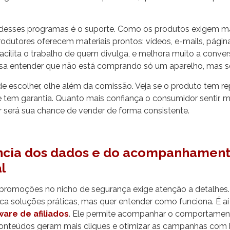
.
l desses programas é o suporte. Como os produtos exigem m
rodutores oferecem materiais prontos: vídeos, e-mails, pági
facilita o trabalho de quem divulga, e melhora muito a convers
sa entender que não está comprando só um aparelho, mas se
 de escolher, olhe além da comissão. Veja se o produto tem re
, se tem garantia. Quanto mais confiança o consumidor sentir,
r será sua chance de vender de forma consistente.
ncia dos dados e do acompanhamen
al
 promoções no nicho de segurança exige atenção a detalhes.
ca soluções práticas, mas quer entender como funciona. É aí
ware de afiliados
. Ele permite acompanhar o comportamento
s conteúdos geram mais cliques e otimizar as campanhas co