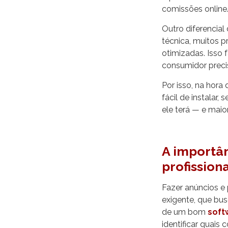
comissões online
Outro diferencia
técnica, muitos p
otimizadas. Isso 
consumidor preci
Por isso, na hora
fácil de instalar
ele terá — e maio
A importâ
profission
Fazer anúncios e
exigente, que bus
de um bom
soft
identificar quai