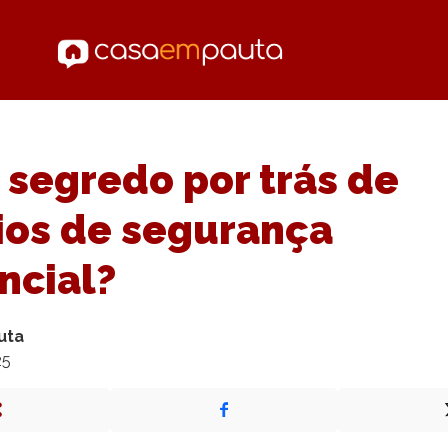
 segredo por trás de
ios de segurança
ncial?
uta
25