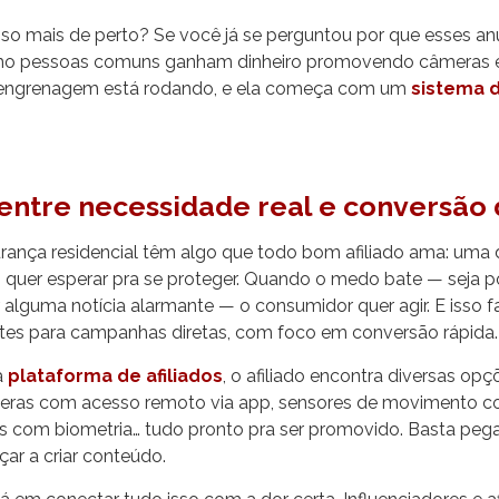
sso mais de perto? Se você já se perguntou por que esses an
omo pessoas comuns ganham dinheiro promovendo câmeras e
A engrenagem está rodando, e ela começa com um
sistema d
entre necessidade real e conversão d
rança residencial têm algo que todo bom afiliado ama: uma d
 quer esperar pra se proteger. Quando o medo bate — seja 
 alguma notícia alarmante — o consumidor quer agir. E isso 
tes para campanhas diretas, com foco em conversão rápida.
a
plataforma de afiliados
, o afiliado encontra diversas op
eras com acesso remoto via app, sensores de movimento co
as com biometria… tudo pronto pra ser promovido. Basta pegar
ar a criar conteúdo.