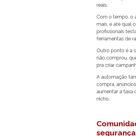
reais.
Com o tempo, o af
mais, e até qual 
profissionais tes
ferramentas de r
Outro ponto é a s
não comprou, que
pra criar campanh
A automação tamb
compra, anúncios
aumentar a taxa 
nicho.
Comunidad
segurança