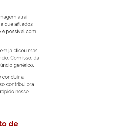
imagem atrai
a que afiliados
só é possível com
uem já clicou mas
cio. Com isso, dá
úncio genérico.
concluir a
o contribui pra
rápido nesse
to de