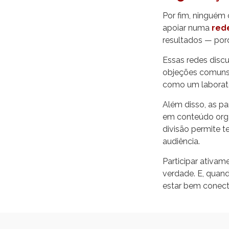
Por fim, ninguém
apoiar numa
rede
resultados — por
Essas redes disc
objeções comuns d
como um laboratór
Além disso, as pa
em conteúdo orgâ
divisão permite 
audiência.
Participar ativam
verdade. E, quan
estar bem conecta