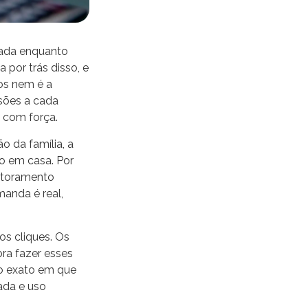
nada enquanto
 por trás disso, e
os nem é a
ssões a cada
 com força.
 da família, a
o em casa. Por
nitoramento
anda é real,
s cliques. Os
ra fazer esses
o exato em que
ada e uso