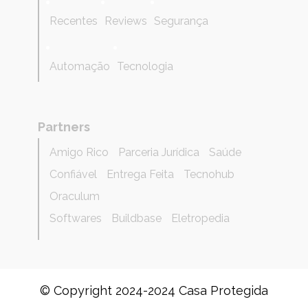
Recentes
Reviews
Segurança
Automação
Tecnologia
Partners
Amigo Rico
Parceria Jurídica
Saúde
Confiável
Entrega Feita
Tecnohub
Oraculum
Softwares
Buildbase
Eletropedia
© Copyright 2024-2024 Casa Protegida