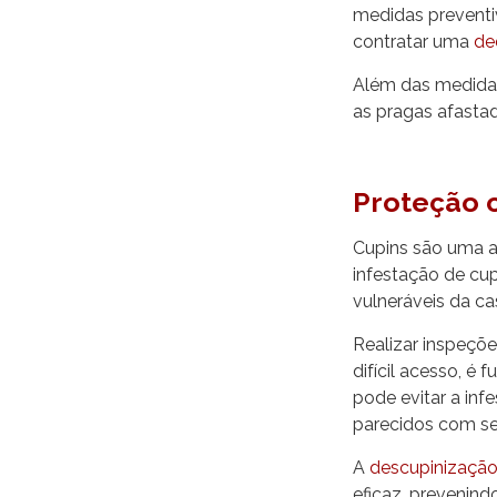
medidas preventi
contratar uma
de
Além das medidas 
as pragas afasta
Proteção 
Cupins são uma am
infestação de cup
vulneráveis da ca
Realizar inspeçõ
difícil acesso, é
pode evitar a inf
parecidos com se
A
descupinizaçã
eficaz, prevenind