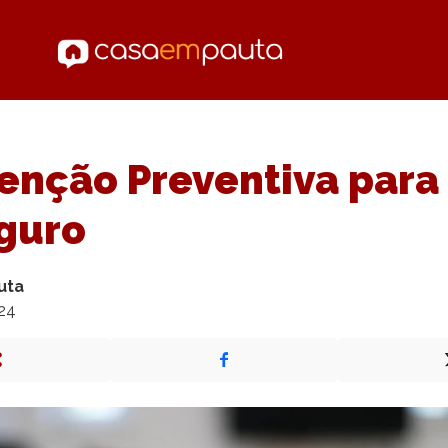
enção Preventiva para
guro
uta
024