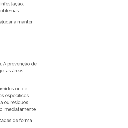
infestação,
problemas.
 ajudar a manter
a. A prevenção de
ger as áreas
 úmidos ou de
os específicos
ca ou resíduos
ão imediatamente.
atadas de forma