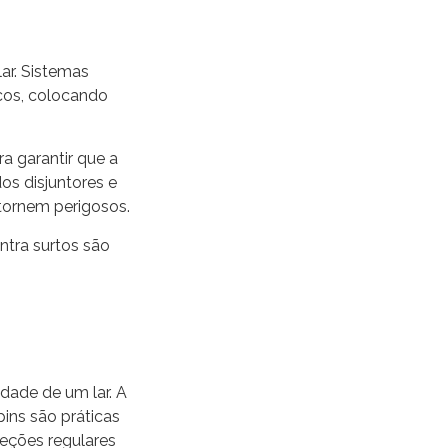
ar. Sistemas
icos, colocando
ra garantir que a
os disjuntores e
 tornem perigosos.
ontra surtos são
dade de um lar. A
ins são práticas
peções regulares