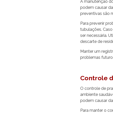
A manutenção dos
podem causar dano
preventivas são 
Para prevenir pro
tubulações. Caso
ser necessária. U
descarte de resíd
Manter um registr
problemas futuro
Controle 
O controle de pr
ambiente saudáve
podem causar dan
Para manter o con