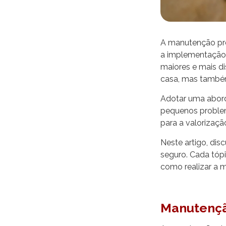
A manutenção prev
a implementação d
maiores e mais d
casa, mas també
Adotar uma abor
pequenos problem
para a valorizaç
Neste artigo, di
seguro. Cada tóp
como realizar a 
Manutenç