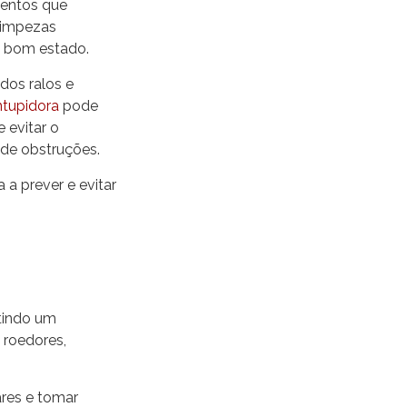
mentos que
 limpezas
m bom estado.
dos ralos e
tupidora
pode
 evitar o
 de obstruções.
a prever e evitar
tindo um
 roedores,
ares e tomar