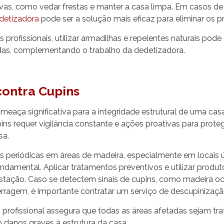
vas, como vedar frestas e manter a casa limpa. Em casos de 
detizadora
pode ser a solução mais eficaz para eliminar os 
profissionais, utilizar armadilhas e repelentes naturais pode
das, complementando o trabalho da dedetizadora.
contra Cupins
eaça significativa para a integridade estrutural de uma cas
ins requer vigilância constante e ações proativas para prote
sa.
es periódicas em áreas de madeira, especialmente em locais
 fundamental. Aplicar tratamentos preventivos e utilizar produt
estação. Caso se detectem sinais de cupins, como madeira o
rragem, é importante contratar um serviço de descupinizaç
o
profissional assegura que todas as áreas afetadas sejam tr
o danos graves à estrutura da casa.