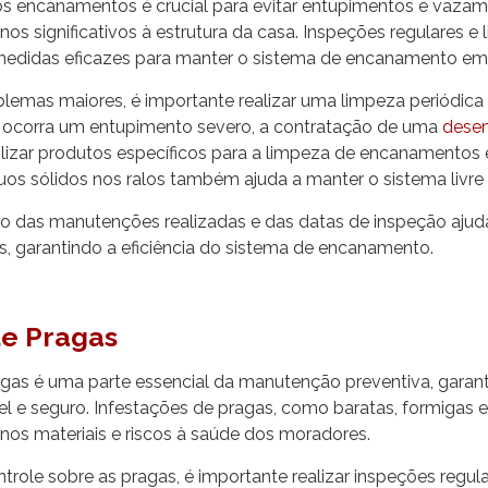
 encanamentos é crucial para evitar entupimentos e vaza
s significativos à estrutura da casa. Inspeções regulares e
medidas eficazes para manter o sistema de encanamento e
blemas maiores, é importante realizar uma limpeza periódica 
 ocorra um entupimento severo, a contratação de uma
desen
tilizar produtos específicos para a limpeza de encanamentos e
uos sólidos nos ralos também ajuda a manter o sistema livre
o das manutenções realizadas e das datas de inspeção ajuda 
s, garantindo a eficiência do sistema de encanamento.
de Pragas
agas é uma parte essencial da manutenção preventiva, garan
l e seguro. Infestações de pragas, como baratas, formigas e
os materiais e riscos à saúde dos moradores.
trole sobre as pragas, é importante realizar inspeções regul