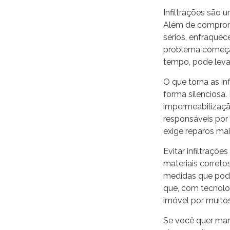
Infiltrações são
Além de comprome
sérios, enfraque
problema começa
tempo, pode lev
O que torna as in
forma silenciosa
impermeabilizaç
responsáveis por
exige reparos ma
Evitar infiltraçõ
materiais correto
medidas que pode
que, com tecnolog
imóvel por muito
Se você quer mante