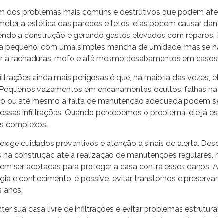
 um dos problemas mais comuns e destrutivos que podem afe
ter a estética das paredes e tetos, elas podem causar dano
cendo a construção e gerando gastos elevados com reparos. 
 pequeno, com uma simples mancha de umidade, mas se não
ar a rachaduras, mofo e até mesmo desabamentos em casos
filtrações ainda mais perigosas é que, na maioria das vezes, 
. Pequenos vazamentos em encanamentos ocultos, falhas na
ão ou até mesmo a falta de manutenção adequada podem se
 essas infiltrações. Quando percebemos o problema, ele já e
is complexos.
es exige cuidados preventivos e atenção a sinais de alerta. De
s na construção até a realização de manutenções regulares, 
m ser adotadas para proteger a casa contra esses danos. A 
ia e conhecimento, é possível evitar transtornos e preservar
s anos.
r sua casa livre de infiltrações e evitar problemas estruturai