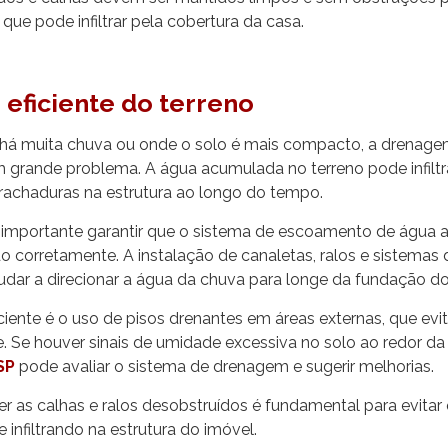
ue pode infiltrar pela cobertura da casa.
eficiente do terreno
há muita chuva ou onde o solo é mais compacto, a drenag
m grande problema. A água acumulada no terreno pode infilt
 rachaduras na estrutura ao longo do tempo.
 é importante garantir que o sistema de escoamento de água 
o corretamente. A instalação de canaletas, ralos e sistema
udar a direcionar a água da chuva para longe da fundação do
ciente é o uso de pisos drenantes em áreas externas, que e
e. Se houver sinais de umidade excessiva no solo ao redor da
SP
pode avaliar o sistema de drenagem e sugerir melhorias.
r as calhas e ralos desobstruídos é fundamental para evitar 
 infiltrando na estrutura do imóvel.