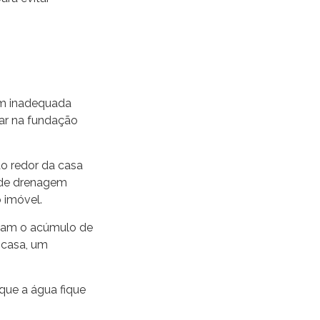
em inadequada
rar na fundação
ao redor da casa
s de drenagem
 imóvel.
vitam o acúmulo de
 casa, um
que a água fique