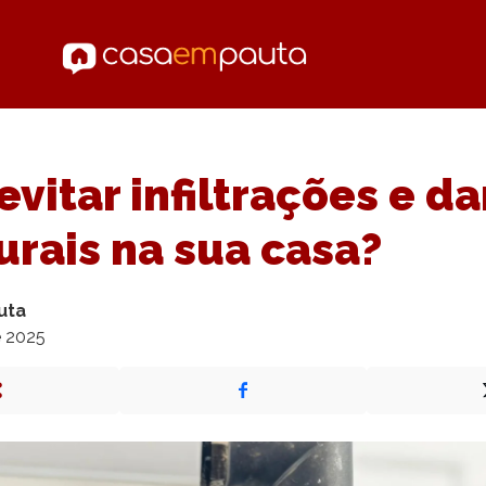
vitar infiltrações e d
urais na sua casa?
uta
e 2025