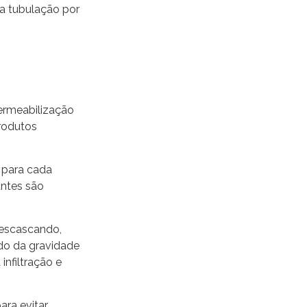
a tubulação por
permeabilização
produtos
s para cada
antes são
descascando,
do da gravidade
nfiltração e
ara evitar