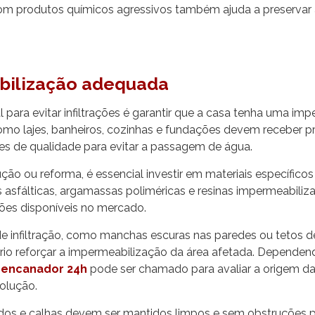
 produtos químicos agressivos também ajuda a preservar 
ilização adequada
al para evitar infiltrações é garantir que a casa tenha uma im
como lajes, banheiros, cozinhas e fundações devem receber 
es de qualidade para evitar a passagem de água.
ção ou reforma, é essencial investir em materiais específico
s asfálticas, argamassas poliméricas e resinas impermeabiliz
es disponíveis no mercado.
 de infiltração, como manchas escuras nas paredes ou tetos 
rio reforçar a impermeabilização da área afetada. Dependen
m
encanador 24h
pode ser chamado para avaliar a origem da i
solução.
ados e calhas devem ser mantidos limpos e sem obstruções p