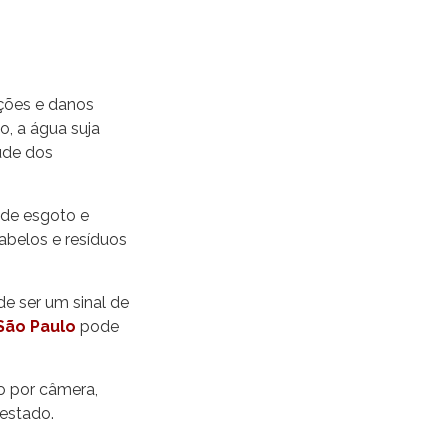
ções e danos
, a água suja
aúde dos
 de esgoto e
cabelos e resíduos
e ser um sinal de
São Paulo
pode
o por câmera,
 estado.