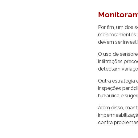
Monitoram
Por fim, um dos se
monitoramentos e
devem ser invest
O uso de sensores
infiltrações prec
detectam variaçõ
Outra estratégia 
inspeções periód
hidráulica e sugeri
Além disso, mant
impermeabilizaçã
contra problemas 