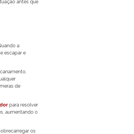
situação antes que
 Quando a
e escapar e
encanamento.
qualquer
âmeras de
dor
para resolver
ões, aumentando o
sobrecarregar os