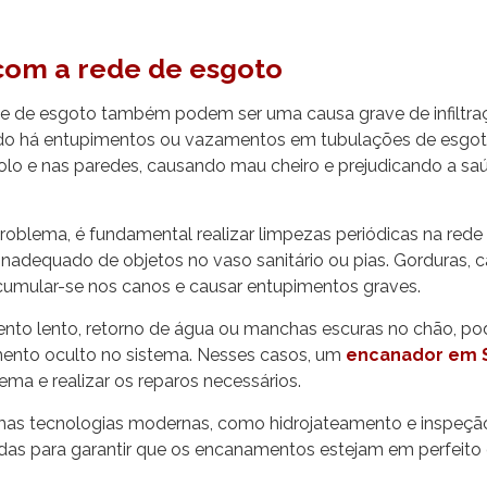
com a rede de esgoto
e de esgoto também podem ser uma causa grave de infiltra
ndo há entupimentos ou vazamentos em tubulações de esgoto
 solo e nas paredes, causando mau cheiro e prejudicando a s
problema, é fundamental realizar limpezas periódicas na rede
 inadequado de objetos no vaso sanitário ou pias. Gorduras, 
umular-se nos canos e causar entupimentos graves.
nto lento, retorno de água ou manchas escuras no chão, pod
ento oculto no sistema. Nesses casos, um
encanador em 
lema e realizar os reparos necessários.
mas tecnologias modernas, como hidrojateamento e inspeçã
adas para garantir que os encanamentos estejam em perfeito