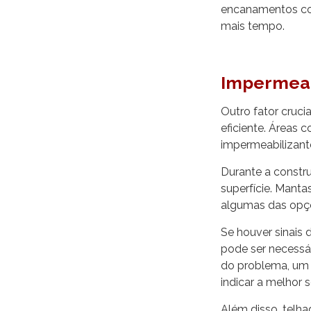
encanamentos com
mais tempo.
Impermeab
Outro fator cruci
eficiente. Áreas 
impermeabilizant
Durante a constru
superfície. Manta
algumas das opçõ
Se houver sinais
pode ser necessá
do problema, u
indicar a melhor 
Além disso, telh