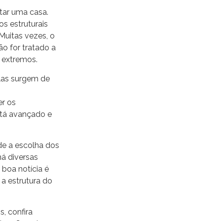
tar uma casa.
s estruturais
Muitas vezes, o
 for tratado a
 extremos.
elas surgem de
r os
stá avançado e
sde a escolha dos
há diversas
boa notícia é
 a estrutura do
s, confira